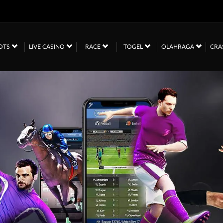
OTS
LIVE CASINO
RACE
TOGEL
OLAHRAGA
CRA