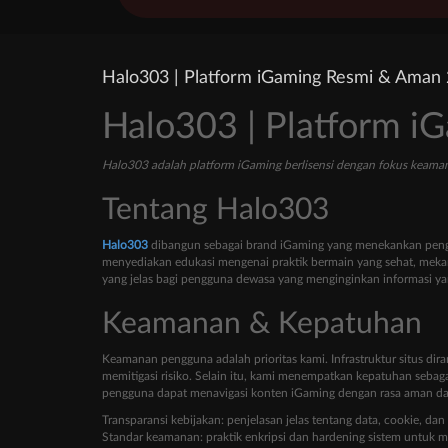
Halo303 | Platform iGaming Resmi & Aman
Halo303 | Platform 
Halo303 adalah platform iGaming berlisensi dengan fokus keaman
Tentang Halo303
Halo303
dibangun sebagai brand iGaming yang menekankan pengal
menyediakan edukasi mengenai praktik bermain yang sehat, meka
yang jelas bagi pengguna dewasa yang menginginkan informasi ya
Keamanan & Kepatuhan
Keamanan pengguna adalah prioritas kami. Infrastruktur situs di
memitigasi risiko. Selain itu, kami menempatkan kepatuhan sebag
pengguna dapat menavigasi konten iGaming dengan rasa aman 
Transparansi kebijakan: penjelasan jelas tentang data, cookie, da
Standar keamanan: praktik enkripsi dan hardening sistem untuk me