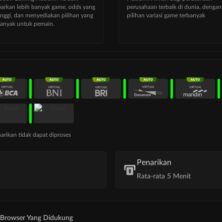
rkan lebih banyak game, odds yang
perusahaan terbaik di dunia, dengan
tinggi, dan menyediakan pilihan yang
pilihan variasi game terbanyak
banyak untuk pemain.
arikan tidak dapat diproses
Penarikan
Rata-rata 5 Menit
Browser Yang Didukung