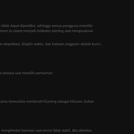
 tidak dapat diprediksi, sehingga semua pengguna memiliki
eturn to player
menjadi indikator penting saat mengevaluasi
ekspektasi, disiplin waktu, dan batasan anggaran adalah kunci.
na dewasa saat memilih permainan:
mbantu komunitas menikmati iGaming sebagai hiburan, bukan
ghindari bermain saat emosi tidak stabil. Jika aktivitas