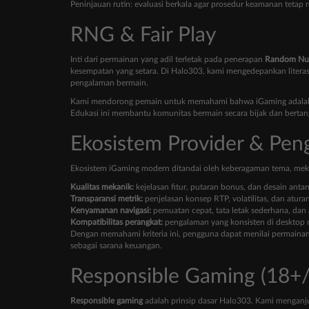
Peninjauan rutin: evaluasi berkala agar prosedur keamanan tetap r
RNG & Fair Play
Inti dari permainan yang adil terletak pada penerapan
Random Num
kesempatan yang setara. Di Halo303, kami mengedepankan literasi
pengalaman bermain.
Kami mendorong pemain untuk memahami bahwa iGaming adalah bentu
Edukasi ini membantu komunitas bermain secara bijak dan berta
Ekosistem Provider & Pe
Ekosistem iGaming modern ditandai oleh keberagaman tema, mekan
Kualitas mekanik:
kejelasan fitur, putaran bonus, dan desain anta
Transparansi metrik:
penjelasan konsep RTP, volatilitas, dan aturan
Kenyamanan navigasi:
pemuatan cepat, tata letak sederhana, dan
Kompatibilitas perangkat:
pengalaman yang konsisten di desktop 
Dengan memahami kriteria ini, pengguna dapat menilai permainan
sebagai sarana keuangan.
Responsible Gaming (18+
Responsible gaming
adalah prinsip dasar Halo303. Kami menganju