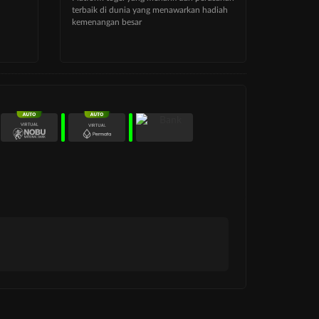
terbaik di dunia yang menawarkan hadiah
kemenangan besar