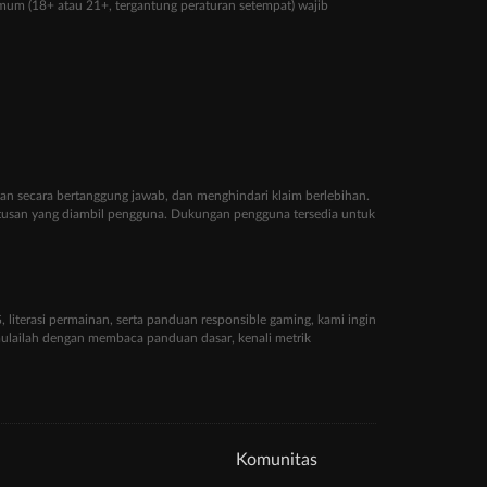
mum (18+ atau 21+, tergantung peraturan setempat) wajib
man secara bertanggung jawab, dan menghindari klaim berlebihan.
keputusan yang diambil pengguna. Dukungan pengguna tersedia untuk
iterasi permainan, serta panduan responsible gaming, kami ingin
ulailah dengan membaca panduan dasar, kenali metrik
Komunitas